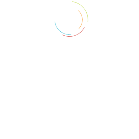
ks
FAQs
Testimonials
Terms & con